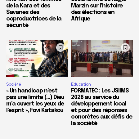
de la Kara et des
Marzin sur l’histoire
Savanes des
des élections en
coproductrices de la
Afrique
sécurité
Société
Education
« Un handicap n’est
FORMATEC : Les JSIIMS
pas une limite (…) Dieu
2026 au service du
m’a ouvert les yeux de
développement local
l’esprit », Fovi Katakou
et pour des réponses
concrètes aux défis de
la société