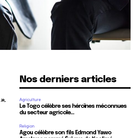
Nos derniers articles
».
Agriculture
Le Togo célèbre ses héroïnes méconnues
du secteur agricole…
Religion
Agou célèbre son fils Edmond Yawo