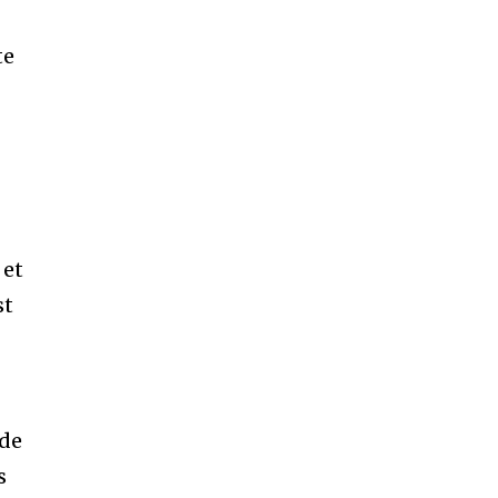
te
 et
st
 de
s