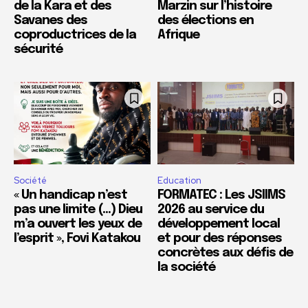
de la Kara et des
Marzin sur l’histoire
Savanes des
des élections en
coproductrices de la
Afrique
sécurité
Société
Education
« Un handicap n’est
FORMATEC : Les JSIIMS
pas une limite (…) Dieu
2026 au service du
m’a ouvert les yeux de
développement local
l’esprit », Fovi Katakou
et pour des réponses
concrètes aux défis de
la société