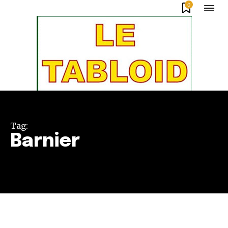
0
Tag:
Barnier