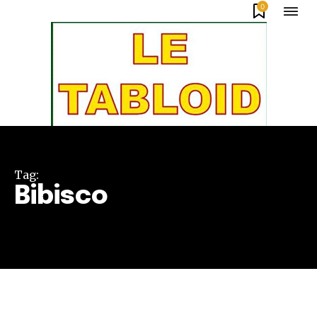
0
Tag:
Bibisco