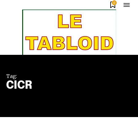
0
Tag:
CICR