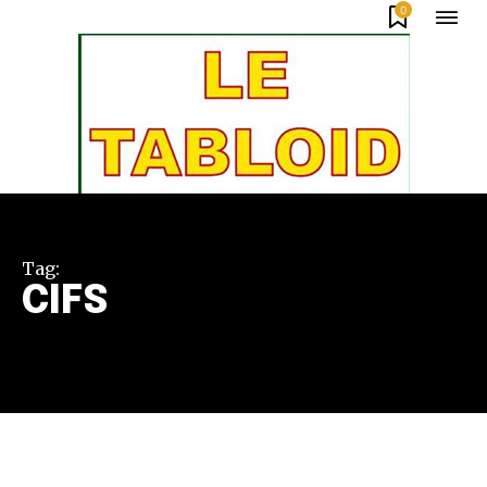
0
Tag:
CIFS