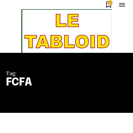
0
Tag:
FCFA