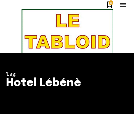
0
Tag:
Hotel Lébénè