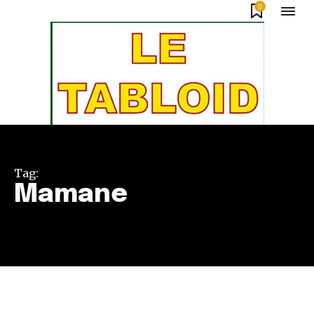
0
Tag:
Mamane