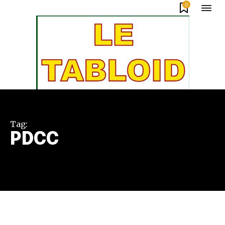
0
Tag:
PDCC