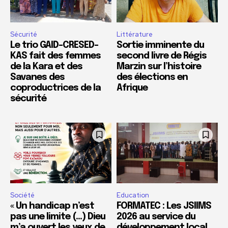
Sécurité
Littérature
Le trio GAID-CRESED-
Sortie imminente du
KAS fait des femmes
second livre de Régis
de la Kara et des
Marzin sur l’histoire
Savanes des
des élections en
coproductrices de la
Afrique
sécurité
Société
Education
« Un handicap n’est
FORMATEC : Les JSIIMS
pas une limite (…) Dieu
2026 au service du
m’a ouvert les yeux de
développement local