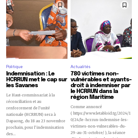
Politique
Actualités
Indemnisation : Le
780 victimes non-
HCRRUN met le cap sur
vulnérables et ayants-
les Savanes
droit à indemniser par
le HCRRUN dans la
Le Haut-commissariat à la
région Maritime
réconciliation et au
Comme annoncé
renforcement de l'unité
( https://www.letabloid.tg/2024/1
nationale (HCRRUN) sera à
0/24/le-hcrrun-indemnise-les-
Dapaong, du 18 au 23 novembre
victimes-non-vulnerables-du-
prochain, pour l'indemnisation
29-au-31-octobre/ ), la séance
des...