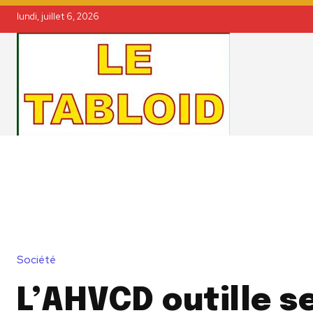
lundi, juillet 6, 2026
Société
L’AHVCD outille s