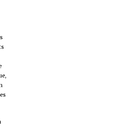
es
ts
e
ue,
n
des
n