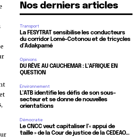
Nos derniers articles
e
s
s
Transport
La FESYTRAT sensibilise les conducteurs
du corridor Lomé-Cotonou et de tricycles
ue
d’Adakpamé
ur
Opinions
DU RÊVE AU CAUCHEMAR : L’AFRIQUE EN
QUESTION
nt
Environnement
L’ATB identifie les défis de son sous-
et
secteur et se donne de nouvelles
,
orientations
Démocratie
Le CNCC veut capitaliser l’« appui de
taille » de la Cour de justice de la CEDEAO…
sur