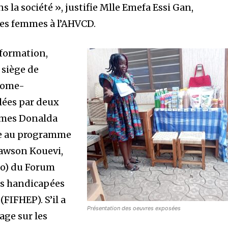
s la société », justifie Mlle Emefa Essi Gan,
 des femmes à l’AHVCD.
 formation,
 siège de
ogome-
lées par deux
Mmes Donalda
e au programme
awson Kouevi,
go) du Forum
es handicapées
FIFHEP). S’il a
Présentation des oeuvres exposées
age sur les