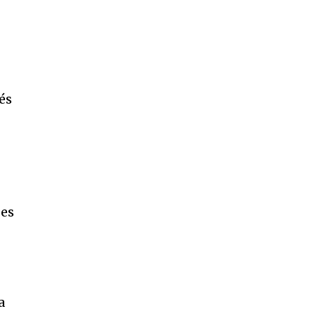
és
ées
a