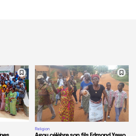
Religion
ïnes
Agou célèbre son fils Edmond Yawo