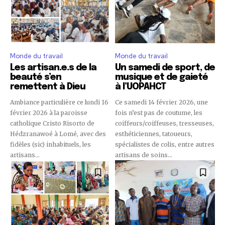
Monde du travail
Monde du travail
Les artisan.e.s de la
Un samedi de sport, de
beauté s’en
musique et de gaieté
remettent à Dieu
à l’UOPAHCT
Ambiance particulière ce lundi 16
Ce samedi 14 février 2026, une
février 2026 à la paroisse
fois n’est pas de coutume, les
catholique Cristo Risorto de
coiffeurs/coiffeuses, tresseuses,
Hédzranawoé à Lomé, avec des
esthéticiennes, tatoueurs,
fidèles (sic) inhabituels, les
spécialistes de colis, entre autres
artisans...
artisans de soins...