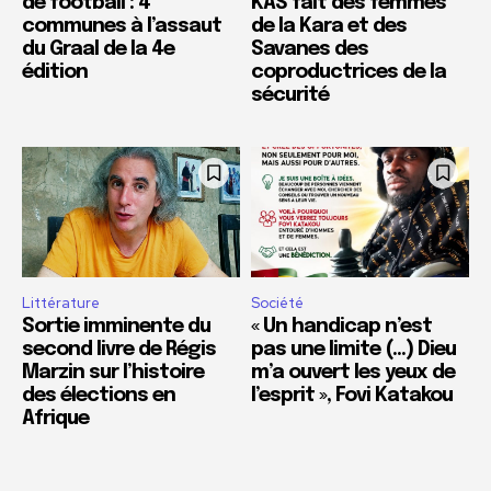
de football : 4
KAS fait des femmes
communes à l’assaut
de la Kara et des
du Graal de la 4e
Savanes des
édition
coproductrices de la
sécurité
Littérature
Société
Sortie imminente du
« Un handicap n’est
second livre de Régis
pas une limite (…) Dieu
Marzin sur l’histoire
m’a ouvert les yeux de
des élections en
l’esprit », Fovi Katakou
Afrique