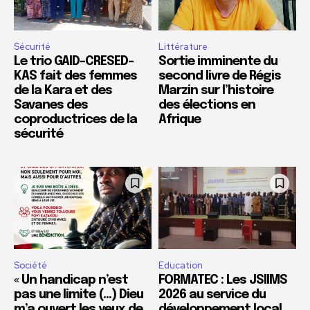
Sécurité
Littérature
Le trio GAID-CRESED-
Sortie imminente du
KAS fait des femmes
second livre de Régis
de la Kara et des
Marzin sur l’histoire
Savanes des
des élections en
coproductrices de la
Afrique
sécurité
Société
Education
« Un handicap n’est
FORMATEC : Les JSIIMS
pas une limite (…) Dieu
2026 au service du
m’a ouvert les yeux de
développement local