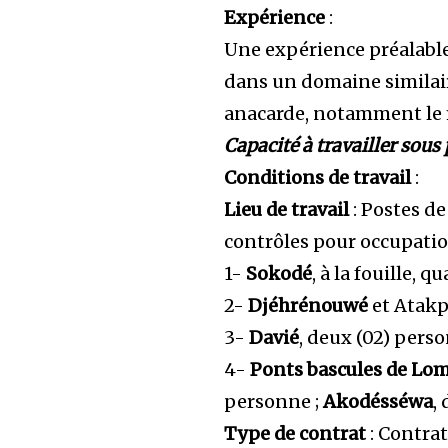
Expérience
:
Une expérience préalabl
dans un domaine similaire
anacarde, notamment le m
Capacité à travailler sous 
Conditions de travail
:
Lieu de travail
: Postes de
contrôles pour occupati
1-
Sokodé
, à la fouille, 
2-
Djéhrénouwé
et Atakp
3-
Davié
, deux (02) perso
4-
Ponts bascules de Lo
personne ;
Akodésséwa
,
Type de contrat
: Contrat