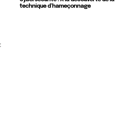
technique d’hameçonnage
t
t