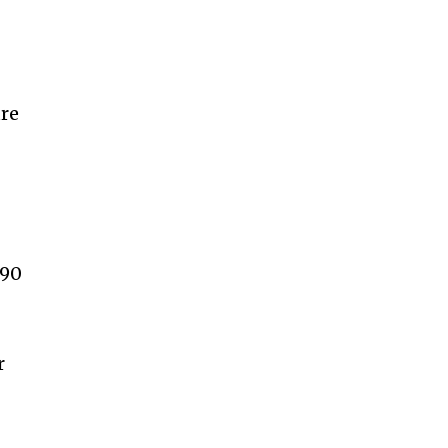
ure
 90
r