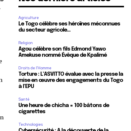
-
Agriculture
Le Togo célèbre ses héroïnes méconnues
du secteur agricole…
Religion
Agou célèbre son fils Edmond Yawo
Amekuse nommé Évêque de Kpalimé
e
Droits de l'Homme
Torture : L’ASVITTO évalue avec la presse la
un
mise en œuvre des engagements du Togo
à l’EPU
Santé
Une heure de chicha = 100 bâtons de
cigarettes
on
Technologies
Cybersécurité : A la découverte de la