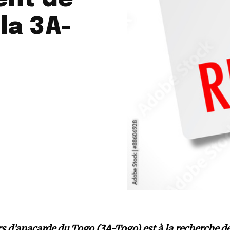
la 3A-
rs d’anacarde du Togo (3A-Togo) est à la recherche d