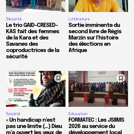
Sécurité
Littérature
Le trio GAID-CRESED-
Sortie imminente du
KAS fait des femmes
second livre de Régis
de la Kara et des
Marzin sur l’histoire
Savanes des
des élections en
coproductrices de la
Afrique
sécurité
Société
Education
« Un handicap n’est
FORMATEC : Les JSIIMS
pas une limite (…) Dieu
2026 au service du
m’a ouvert les yeux de
développement local