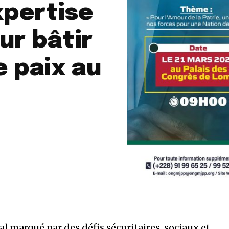
xpertise
ur bâtir
 paix au
 marqué par des défis sécuritaires, sociaux et