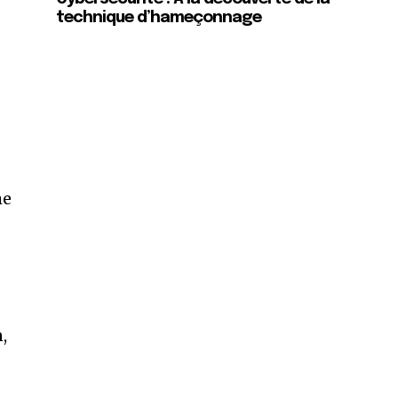
technique d’hameçonnage
he
s
,