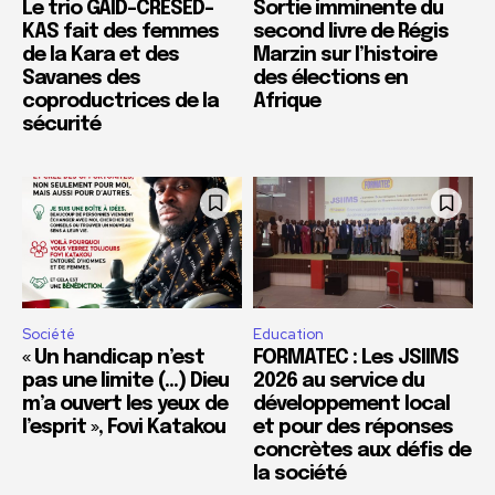
Le trio GAID-CRESED-
Sortie imminente du
KAS fait des femmes
second livre de Régis
de la Kara et des
Marzin sur l’histoire
Savanes des
des élections en
coproductrices de la
Afrique
sécurité
Société
Education
« Un handicap n’est
FORMATEC : Les JSIIMS
pas une limite (…) Dieu
2026 au service du
m’a ouvert les yeux de
développement local
l’esprit », Fovi Katakou
et pour des réponses
concrètes aux défis de
la société