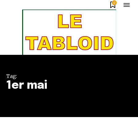
0
Tag:
1er mai