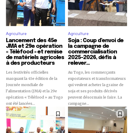
Agriculture
Agriculture
Lancement des 45e
Soja : Coup d’envoi de
JMA et 29e opération
la campagne de
« Téléfood » et remise
commercialisation
de matériels agricoles
2025-2026, défis à
à des producteurs
relever…
Les festivités officielles
Au Togo, les commerçants
marquant la 45e édition de la
exportateurs et transformateurs
Journée mondiale de
qui veulent acheter la graine de
l’alimentation (JMA) et la 29e
soja et ses produits dérivés
opération « Téléfood » au Togo
peuvent désormais le faire. La
ont été lancées...
campagne...