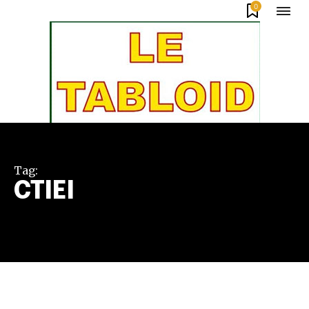
0
Tag:
CTIEI