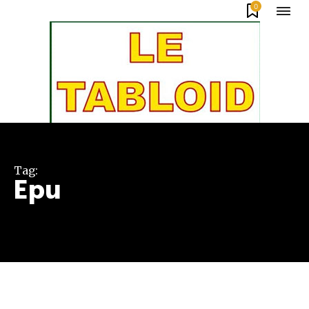
0
Tag:
Epu