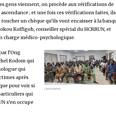
s gens viennent, on procède aux vérifications de
, ascendance ; et une fois ces vérifications faites, ils
r toucher un chèque qu’ils vont encaisser à la banq
Kokou Koffigoh, conseiller spécial du HCRRUN, et
 en charge médico-psychologique.
par l’Ong
chel Kodom qui
hologue qui
ictimes après
que pour voir si
L’assistance
articuliers qui
UN s’en occupe