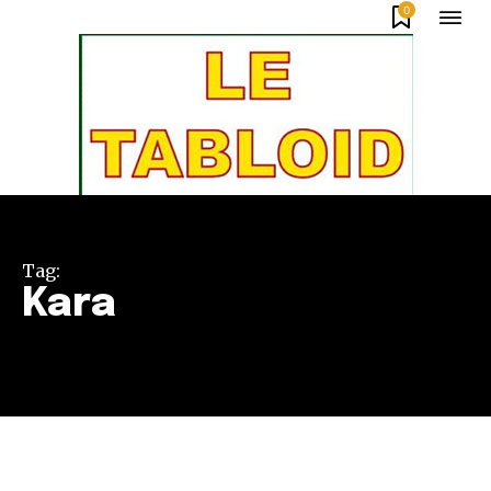
0
Tag:
Kara