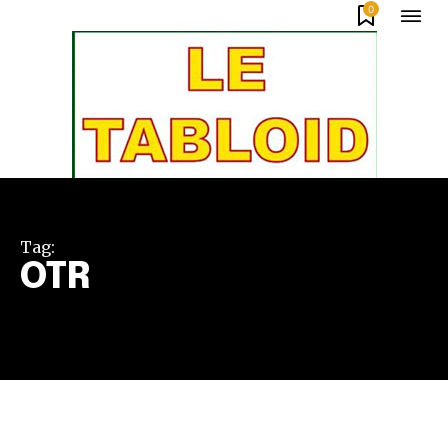
0
Tag:
OTR