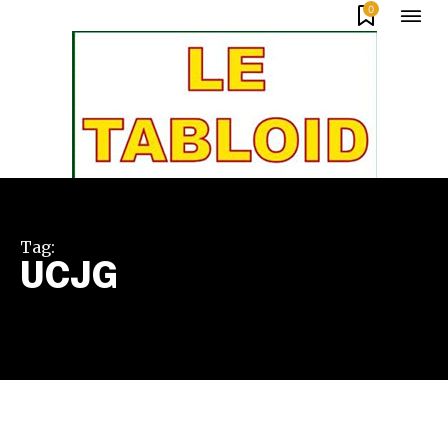
0
Tag:
UCJG