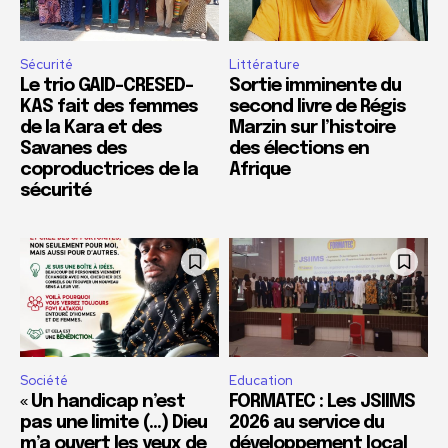
Sécurité
Littérature
Le trio GAID-CRESED-
Sortie imminente du
KAS fait des femmes
second livre de Régis
de la Kara et des
Marzin sur l’histoire
Savanes des
des élections en
coproductrices de la
Afrique
sécurité
Société
Education
« Un handicap n’est
FORMATEC : Les JSIIMS
pas une limite (…) Dieu
2026 au service du
m’a ouvert les yeux de
développement local