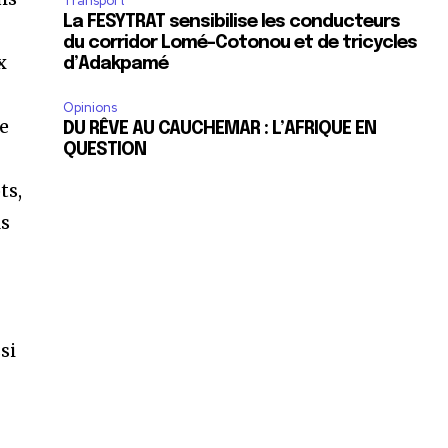
Transport
La FESYTRAT sensibilise les conducteurs
du corridor Lomé-Cotonou et de tricycles
x
d’Adakpamé
Opinions
de
DU RÊVE AU CAUCHEMAR : L’AFRIQUE EN
QUESTION
ts,
ls
si