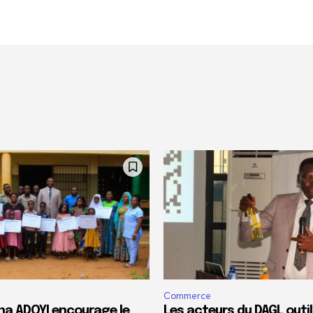
Commerce
a ADOYI encourage le
Les acteurs du DAGL outill