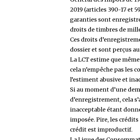
2019 (articles 390-17 et 5
garanties sont enregistré
droits de timbres de mille
Ces droits d’enregistreme
dossier et sont perçus au
La LCT estime que même si
cela n’empêche pas les 
l’estiment abusive et ina
Si au moment d’une dema
d’enregistrement, cela s
inacceptable étant donné q
imposée. Pire, les crédits
crédit est improductif.
La Ligue des Consommate