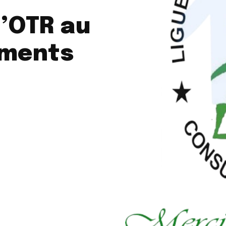
l’OTR au
ements