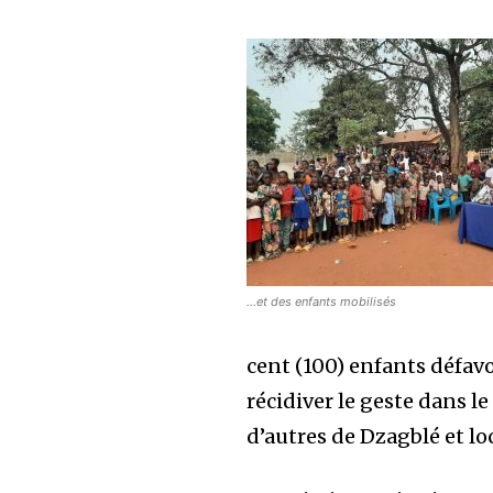
…et des enfants mobilisés
cent (100) enfants défav
récidiver le geste dans l
d’autres de Dzagblé et lo