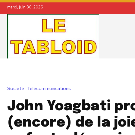
mardi, juin 30, 2026
Société
Télécommunications
John Yoagbati pr
(encore) de la joi