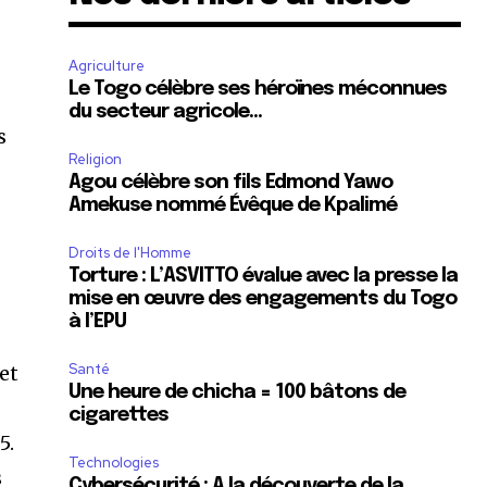
Agriculture
Le Togo célèbre ses héroïnes méconnues
du secteur agricole…
s
Religion
Agou célèbre son fils Edmond Yawo
Amekuse nommé Évêque de Kpalimé
Droits de l'Homme
Torture : L’ASVITTO évalue avec la presse la
mise en œuvre des engagements du Togo
à l’EPU
Santé
 et
Une heure de chicha = 100 bâtons de
cigarettes
5.
Technologies
s
Cybersécurité : A la découverte de la