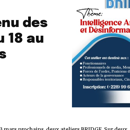
enu des
u 18 au
s
 23 mars prochains, deux ateliers BRIDGE. Sur deux