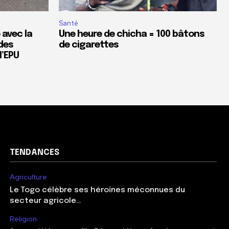
Santé
 avec la
Une heure de chicha = 100 bâtons
des
de cigarettes
’EPU
TENDANCES
Agriculture
Le Togo célèbre ses héroïnes méconnues du
secteur agricole…
Religion