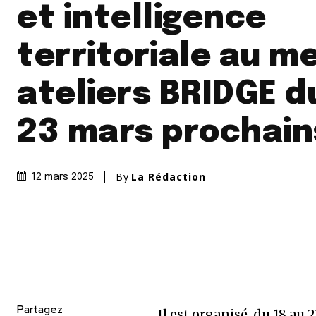
et intelligence
territoriale au m
ateliers BRIDGE d
23 mars prochain
By
La Rédaction
12 mars 2025
Partagez
Il est organisé, du 18 au