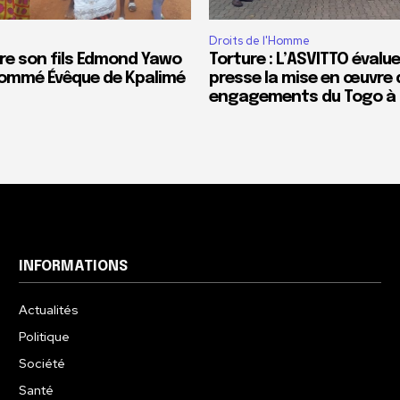
Droits de l'Homme
re son fils Edmond Yawo
Torture : L’ASVITTO évalue
ommé Évêque de Kpalimé
presse la mise en œuvre 
engagements du Togo à l
INFORMATIONS
Actualités
Politique
Société
Santé