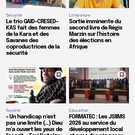
Sécurité
Littérature
Le trio GAID-CRESED-
Sortie imminente du
KAS fait des femmes
second livre de Régis
de la Kara et des
Marzin sur l’histoire
Savanes des
des élections en
coproductrices de la
Afrique
sécurité
Société
Education
« Un handicap n’est
FORMATEC : Les JSIIMS
pas une limite (…) Dieu
2026 au service du
m’a ouvert les yeux de
développement local