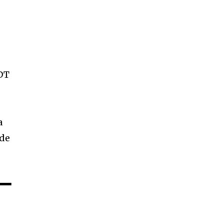
u
FDT
a
 de