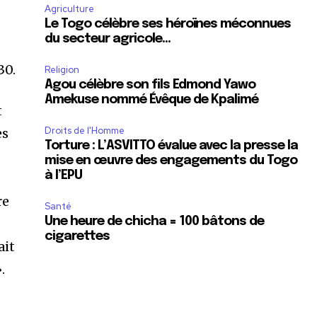
s
Agriculture
u
Le Togo célèbre ses héroïnes méconnues
du secteur agricole…
30.
Religion
Agou célèbre son fils Edmond Yawo
Amekuse nommé Évêque de Kpalimé
t
Droits de l'Homme
es
Torture : L’ASVITTO évalue avec la presse la
mise en œuvre des engagements du Togo
à l’EPU
re
Santé
Une heure de chicha = 100 bâtons de
cigarettes
ait
.