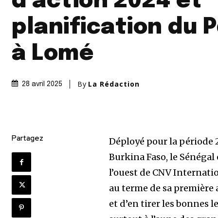
d’action 2024 et
planification du 
à Lomé
By
La Rédaction
28 avril 2025
Partagez
Déployé pour la période 2
Burkina Faso, le Sénégal 
l’ouest de CNV Internatio
au terme de sa première a
et d’en tirer les bonnes l