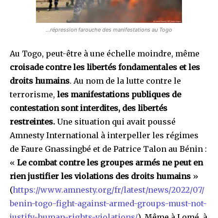
…répression farouche des manifestations au Togo
Au Togo, peut-être à une échelle moindre, même
croisade contre les libertés fondamentales et les
droits humains
. Au nom de la lutte contre le
terrorisme,
les manifestations publiques de
contestation sont interdites, des libertés
restreintes.
Une situation qui avait poussé
Amnesty International à interpeller les régimes
de Faure Gnassingbé et de Patrice Talon au Bénin :
«
Le combat contre les groupes armés ne peut en
rien justifier les violations des droits humains
»
(
https://www.amnesty.org/fr/latest/news/2022/07/
benin-togo-fight-against-armed-groups-must-not-
justify-human-rights-violations/
). Même à Lomé, à