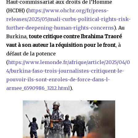
Haut-commissariat aux droits de l’Homme
(HCDH) (
https://www.ohchr.org/fr/press-
releases/2025/05/mali-curbs-political-rights-risk-
further-deepening-human-rights-concerns
). Au
Burkina,
toute critique contre Ibrahima Traoré
vaut à son auteur la réquisition pour le front
, à
défaut de la potence
(
https://www.lemonde.fr/afrique/article/2025/04/0
4/burkina-faso-trois-journalistes-critiquent-le-
pouvoir-ils-sont-enroles-de-force-dans-l-
armee_6590986_3212.html
).