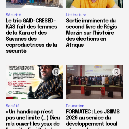
Sécurité
Littérature
Le trio GAID-CRESED-
Sortie imminente du
KAS fait des femmes
second livre de Régis
de la Kara et des
Marzin sur l’histoire
Savanes des
des élections en
coproductrices de la
Afrique
sécurité
Société
Education
« Un handicap n’est
FORMATEC : Les JSIIMS
pas une limite (…) Dieu
2026 au service du
m’a ouvert les yeux de
développement local