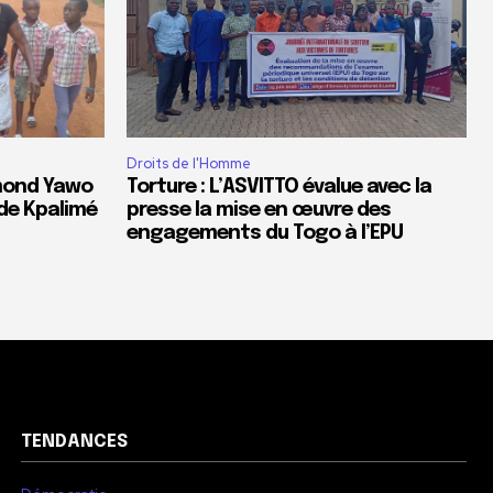
Droits de l'Homme
dmond Yawo
Torture : L’ASVITTO évalue avec la
de Kpalimé
presse la mise en œuvre des
engagements du Togo à l’EPU
TENDANCES