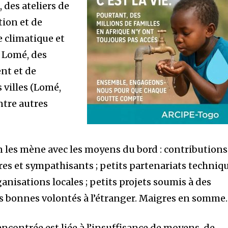
, des ateliers de
tion et de
e climatique et
à Lomé, des
nt et de
 villes (Lomé,
ntre autres
ion les mène avec les moyens du bord : contributions
es et sympathisants ; petits partenariats techniq
anisations locales ; petits projets soumis à des
des bonnes volontés à l’étranger. Maigres en somme.
rencontrée est liée à l’insuffisance de moyens, de