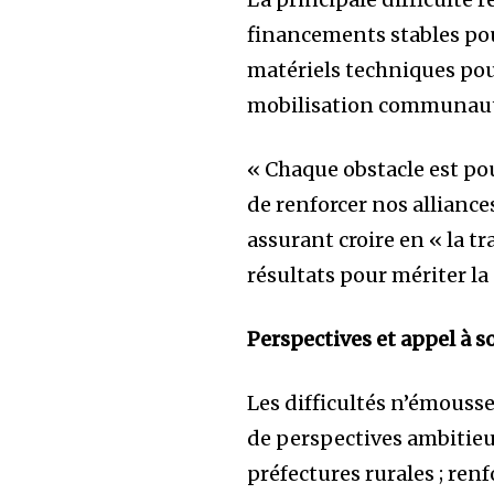
financements stables pou
matériels techniques pour
mobilisation communauta
« Chaque obstacle est po
de renforcer nos alliances
assurant croire en « la tr
résultats pour mériter la
Perspectives et appel à s
Les difficultés n’émouss
de perspectives ambitieus
préfectures rurales ; ren