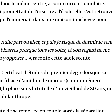
e dans le même centre, a connu un sort similaire.
romettait de l’inscrire à l’école, elle s’est retrouv
 qui l’emmenait dans une maison inachevée pour
 nulle part où aller, et puis je risque de dormir le ven
s bizarres presque tous les soirs, et son regard ne me
m’y opposer… »
, raconte cette adolescente.
n Certificat d’études du premier degré lorsque sa
llie à base d’amidon de manioc (communément
la place sous la tutelle d’un vieillard de 80 ans, u
e philanthrope.
te de se remettre en couple après la séparation