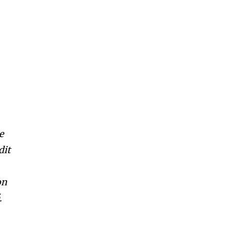
e
dit
on
.