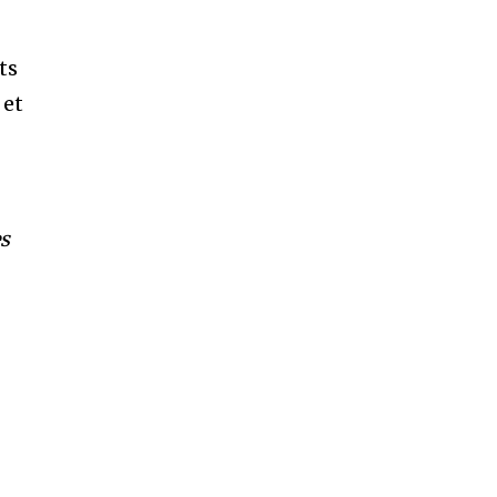
ts
 et
es