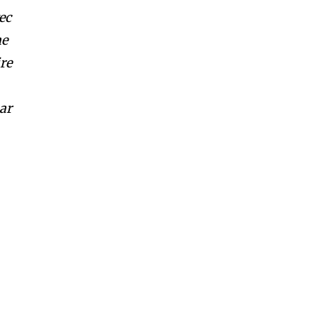
ec
me
ire
ar