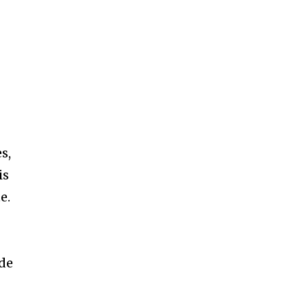
s,
is
e.
e
 de