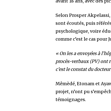
avant 18 ans, avec des pi
Selon Prosper Akpelassi, 
sont écoutés, puis référés
psychologique, voire éduc
comme c’est le cas pour Ju
« On les a envoyées à l’hô
procès-verbaux (PV) ont rév
c’est le constat du docteur
Mêmèdé, Etonam et Ayawov
projet, n’ont pu s’empêch
témoignages.