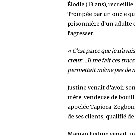
Élodie (13 ans), recueilli
Trompée par un oncle qui p
prisonnière d’un adulte
l’agresser.
« C’est parce que je n’avais
creux …Il me fait ces truc
permettait même pas de 
Justine venait d’avoir so
mère, vendeuse de boui
appelée Tapioca-Zogbon), 
de ses clients, qualifié d
Maman Justine venait jus