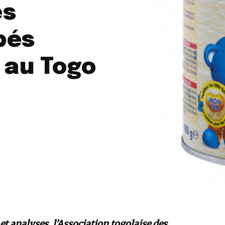
es
bés
 au Togo
 et analyses, l’Association togolaise des