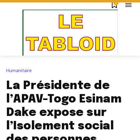
0
Humanitaire
La Présidente de
l’APAV-Togo Esinam
Dake expose sur
l’Isolement social
des personnes