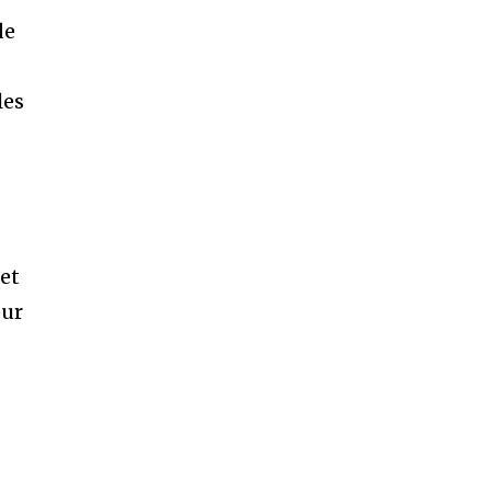
de
les
 et
eur