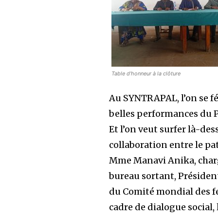
Table d’honneur à la clôture
Au SYNTRAPAL, l’on se fél
belles performances du PA
Et l’on veut surfer là-de
collaboration entre le pa
Mme Manavi Anika, chargé
bureau sortant, Présiden
du Comité mondial des fem
cadre de dialogue social, l