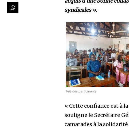
acquis d’une bonne collab
syndicales ».
Vue des participants
« Cette confiance est à l
souligne le Secrétaire Gé
camarades à la solidarité