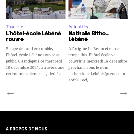
Tourisme
Actualités
L’hôtel-école Lébénè
Nathalie Bitho…
rouvre
Lébénè
Retapé de fond en comble,
A l’origine Le Bénin et entre-
l’hôtel-école Lébénè rouvre au
temps Ibis, l’hôtel école va
public. C’est depuis ce mercredi
rouvrir le mercredi 18 décembre
18 décembre 2024, à travers une
prochain, sous le nom
cérémonie solennelle y dédiée....
authentique Lébénè (prends-en
soin). Ceci,...
A PROPOS DE NOUS