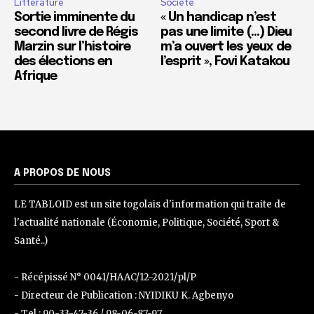
Littérature
Société
Sortie imminente du
« Un handicap n’est
second livre de Régis
pas une limite (…) Dieu
Marzin sur l’histoire
m’a ouvert les yeux de
des élections en
l’esprit », Fovi Katakou
Afrique
A PROPOS DE NOUS
LE TABLOID est un site togolais d'information qui traite de
l'actualité nationale (Économie, Politique, Société, Sport &
Santé..)
- Récépissé N° 0041/HAAC/12-2021/pl/P
- Directeur de Publication : NYIDIKU K. Agbenyo
- Tel : 90-33-47-36 / 98-06-87-97