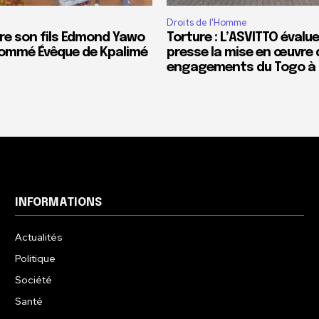
Droits de l'Homme
re son fils Edmond Yawo
Torture : L’ASVITTO évalue
ommé Évêque de Kpalimé
presse la mise en œuvre 
engagements du Togo à l
INFORMATIONS
Actualités
Politique
Société
Santé