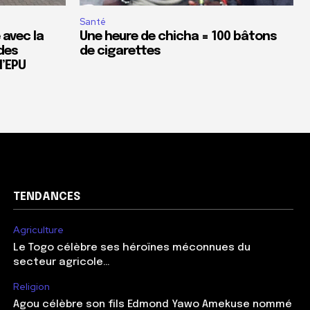
Santé
 avec la
Une heure de chicha = 100 bâtons
des
de cigarettes
’EPU
TENDANCES
Agriculture
Le Togo célèbre ses héroïnes méconnues du
secteur agricole…
Religion
Agou célèbre son fils Edmond Yawo Amekuse nommé