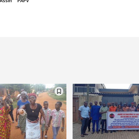
Assih
PAPV