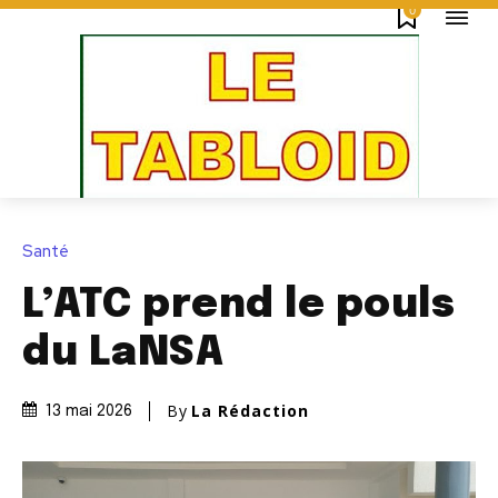
0
Santé
L’ATC prend le pouls
du LaNSA
By
La Rédaction
13 mai 2026