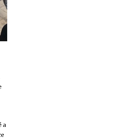
t
e
é a
ce