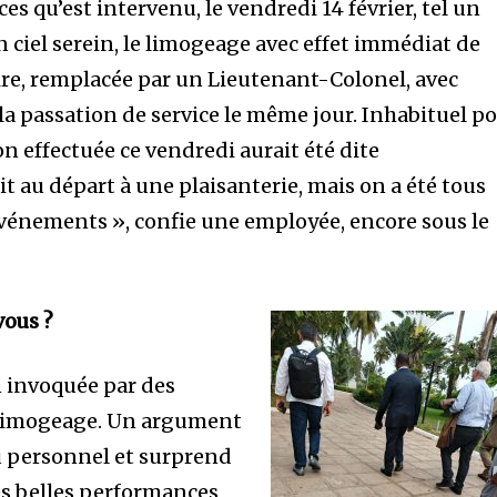
es qu’est intervenu, le vendredi 14 février, tel un
 ciel serein, le limogeage avec effet immédiat de
ire, remplacée par un Lieutenant-Colonel, avec
la passation de service le même jour. Inhabituel p
on effectuée ce vendredi aurait été dite
it au départ à une plaisanterie, mais on a été tous
 événements », confie une employée, encore sous le
vous ?
on invoquée par des
e limogeage. Un argument
du personnel et surprend
es belles performances