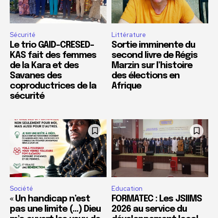
Sécurité
Littérature
Le trio GAID-CRESED-
Sortie imminente du
KAS fait des femmes
second livre de Régis
de la Kara et des
Marzin sur l’histoire
Savanes des
des élections en
coproductrices de la
Afrique
sécurité
Société
Education
« Un handicap n’est
FORMATEC : Les JSIIMS
pas une limite (…) Dieu
2026 au service du